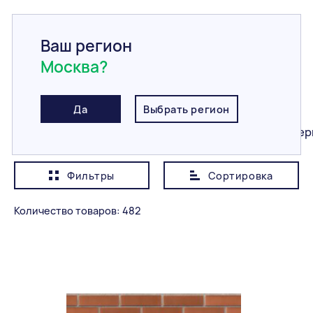
Ваш регион
Москва?
Главная
/
Каталог
/
Кирпич
/
Керамический
Керамический
Да
Выбрать регион
Все
Керамический
Клинкерный
Гипер
Фильтры
Сортировка
Показывать сначала
Дешевле
Количество товаров: 482
Категория
Все