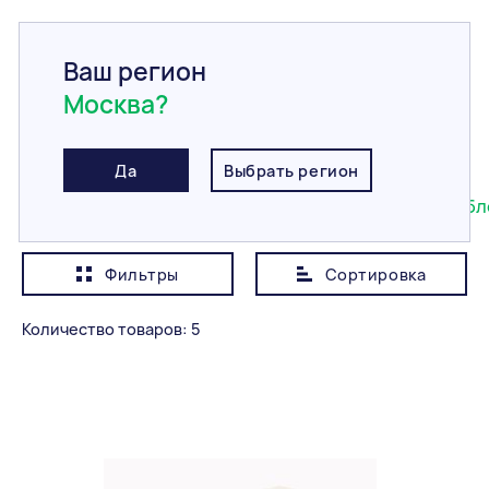
Ваш регион
Москва?
Главная
/
Каталог
/
Строительные блоки
/
Газобетонные блоки
Газобетонные блоки
Да
Выбрать регион
Все
Керамические блоки
Газобетонные бл
Фильтры
Сортировка
Показывать сначала
Дешевле
Количество товаров: 5
Категория
Все