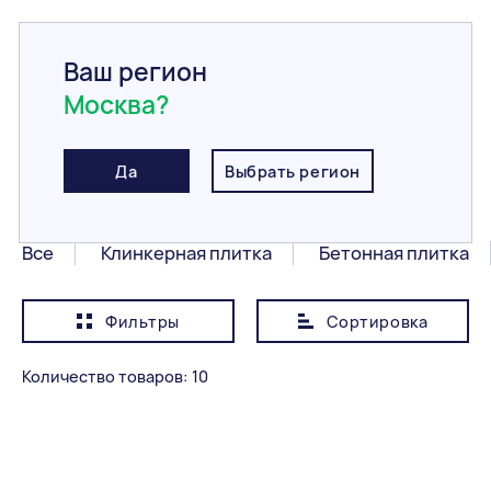
Ваш регион
Москва?
Главная
/
Каталог
/
Фасадная плитка
/
Гиперпресованная плитка
Гиперпресованная
Да
Выбрать регион
плитка
Все
Клинкерная плитка
Бетонная плитка
Фильтры
Сортировка
Показывать сначала
Дешевле
Количество товаров: 10
Категория
Все