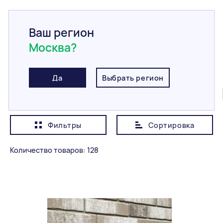
Ваш регион
Москва?
Главная
/
Каталог
/
Фасадная плитка
Фасадная плитка
Да
Выбрать регион
Все
Клинкерная плитка
Бетонная плитка
Фильтры
Сортировка
Показывать сначала
Дешевле
Количество товаров: 128
Категория
Все