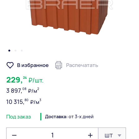
В избранное
Распечатать
229,
24
₽/шт.
08
2
3 897,
₽/м
80
3
10 315,
₽/м
Под заказ
Доставка:
от 3-х дней
шт