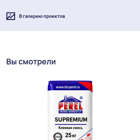
Заключение по радиактивности BRAER.pdf
В галерею проектов
Огнестойкость 14,3NF.pdf
Сертификат соответствия Камень керамический
размера 14,3NF.pdf
Сертификат соответствия 0405786.pdf
Вы смотрели
Сертификат соответствия 0405787.pdf
Заключение по радиактивности керамических
блоков 10,7НФ BRAER.jpg
Огнестойкость керамических блоков 10,7НФ
BRAER.pdf
Санэпидемиологический протокол глины.pdf