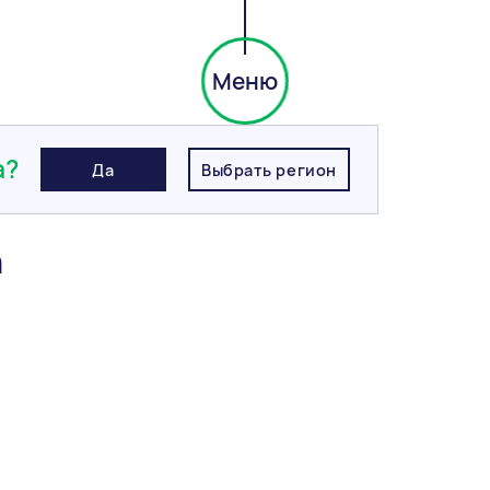
Меню
ick pepper, Аляска
а?
Да
Выбрать регион
а