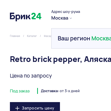
Адрес шоу-рума
Москва
Главная
/
Каталог
/
Фасадная плитка
/
Фасадная плитка
/
Retro br
Ваш регион
Москв
Retro brick pepper, Аляск
Цена по запросу
Под заказ
Доставка:
от 3-х дней
Запросить цену