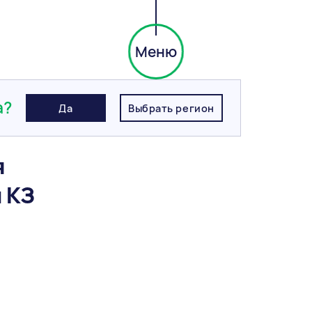
Меню
ания гладкий, 1НФ, Маркинский КЗ
а?
Да
Выбрать регион
я
 КЗ