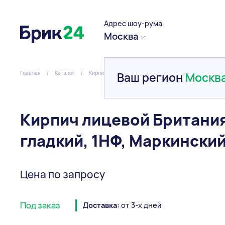
Адрес шоу-рума
Москва
Главная
/
Каталог
/
Кирпич
/
Керамический
/
Кирпич лицевой Брит
Ваш регион
Москв
Кирпич лицевой Британи
гладкий, 1НФ, Маркинский
Цена по запросу
Под заказ
Доставка:
от 3-х дней