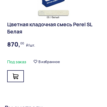
f
ez_na_radionuklidy_klink_shokolad,_shokolad_ant
ik.pdf
Цветная кладочная смесь Perel SL
sertifikat_bruschatka_gost_do_04.03.22.pdf
Белая
sertifikat_kirpich_clinkernyi_0-7.pdf
870,
00
₽/шт.
sertifikat_kirpich_klinkernyy_do_04.03.22.pdf
Под заказ
В избранное