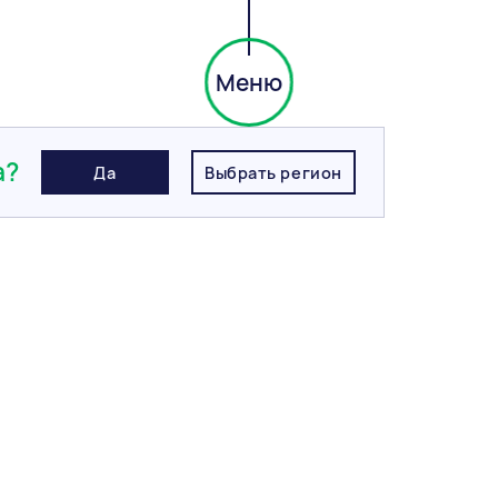
Меню
ль Сланец, 1НФ, Магма
а?
Да
Выбрать регион