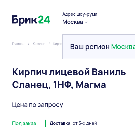
Адрес шоу-рума
Москва
Главная
/
Каталог
/
Кирпич
/
Керамический
/
Кирпич лицевой Вани
Ваш регион
Москв
Кирпич лицевой Ваниль
Сланец, 1НФ, Магма
Цена по запросу
Под заказ
Доставка:
от 3-х дней