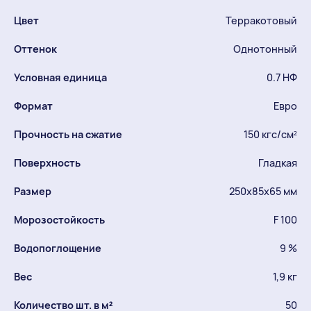
Цвет
Терракотовый
Оттенок
Однотонный
Условная единица
0.7 НФ
Формат
Евро
Прочность на сжатие
150 кгс/см²
Поверхность
Гладкая
Размер
250х85х65 мм
Морозостойкость
F 100
Водопоглощение
9 %
Вес
1,9 кг
Количество шт. в м²
50