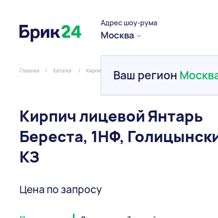
Адрес шоу-рума
Москва
Главная
/
Каталог
/
Кирпич
/
Керамический
/
Кирпич лицевой Янта
Ваш регион
Москв
Кирпич лицевой Янтарь
Береста, 1НФ, Голицынск
КЗ
Цена по запросу