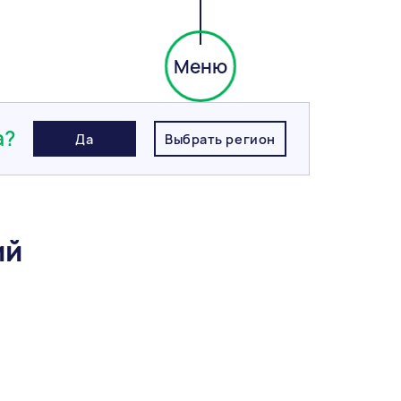
Меню
рь Береста, 1НФ, Голицынский КЗ
а?
Да
Выбрать регион
ий